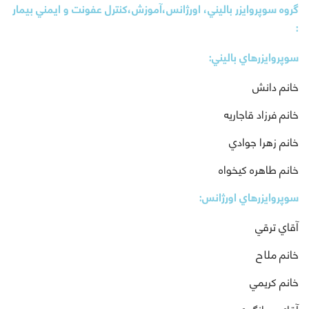
گروه سوپروایزر باليني، اورژانس،آموزش،كنترل عفونت و ايمني بيمار
:
سوپروايزرهاي باليني:
خانم دانش
خانم فرزاد قاجاريه
خانم زهرا جوادي
خانم طاهره كيخواه
سوپروايزرهاي اورژانس:
آقاي ترقي
خانم ملاح
خانم كريمي
آقاي جهانگيري