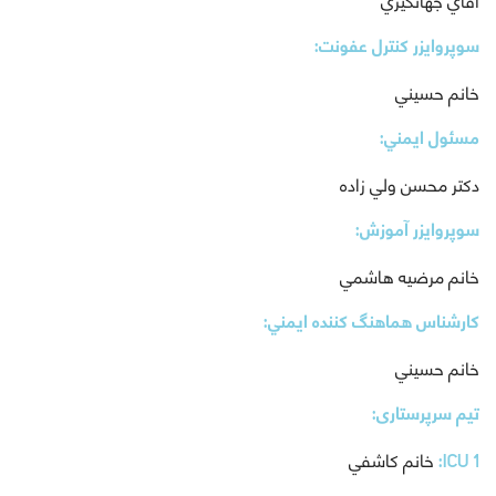
سوپروايزر كنترل عفونت:
خانم حسيني
مسئول ايمني:
دكتر محسن ولي زاده
سوپروايزر آموزش:
خانم مرضيه هاشمي
كارشناس هماهنگ كننده ايمني:
خانم حسيني
تیم سرپرستاری:
ICU 1:
خانم كاشفي