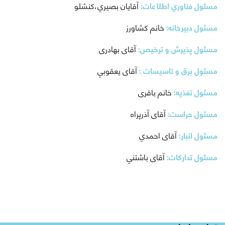
مسئول فناوري اطلاعات:
آقايان بصيري،كنشلو
مسئول دبیرخانه:
خانم كشاورز
مسئول پذیرش و ترخیص:
آقای بهادری
مسئول برق و تاسیسات :
آقای یعقوبي
مسئول تغذیه:
خانم باقری
مسئول حراست:
آقای آذرپراه
مسئول انبار:
آقای احمدي
مسئول تدارکات:
آقای باشتني