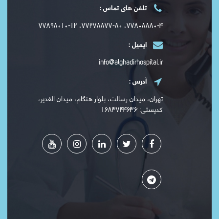
تلفن های تماس :
۷۷۸۰۸۸۸۰-۴، ۷۷۲۷۸۸۷۷-۸۰، ۷۷۸۹۸۰۱۰-۱۲
ایمیل :
info@alghadirhospital.ir
آدرس :
تهران، میدان رسالت، بلوار هنگام، میدان الغدیر،
کدپستی: ۱۶۸۳۷۴۴۶۳۶