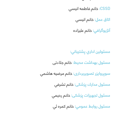
CSSD:
خانم فاطمه انيسي
اتاق عمل:
خانم انيسي
آنژيوگرافي:
خانم عليزاده
مسئولين اداري پشتيباني:
مسئول بهداشت محیط:
خانم جلادتی
سوپروايزر تصویربرداری:
خانم مرضيه هاشمي
مسئول مدارك پزشکی:
خانم تشرفي
مسئول تجهیزات پزشکی:
خانم رحيمي
مسئول روابط عمومي:
خانم كمره ئي