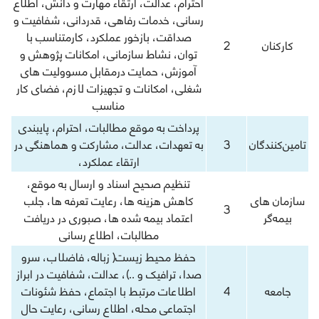
احترام، عدالت، ارتقاء مهارت و دانش، اطلاع
رسانی، خدمات رفاهی، قدردانی، شفافیت و
صداقت، بازخور عملکرد، کارمتناسب با
کارکنان
2
توان، نشاط سازمانی، امکانات پژوهش و
آموزش، حمایت درمقابل مسوولیت های
شغلی، امکانات و تجهیزات لازم، فضای کار
مناسب
پرداخت به موقع مطالبات، احترام، پایبندی
تامين‌كنندگان
3
به تعهدات، عدالت، مشارکت و هماهنگی در
ارتقاء عملکرد،
تنظیم صحیح اسناد و ارسال به موقع،
سازمان های
کاهش هزینه ها، رعایت تعرفه ها، جلب
3
بیمه‌گر
اعتماد بیمه شده ها، صبوری در دریافت
مطالبات، اطلاع رسانی
حفظ محیط زیست( زباله، فاضلاب، سرو
صدا، ترافیک و ..)، عدالت، شفافیت در ابراز
جامعه
4
اطلاعات مرتبط با اجتماع، حفظ شئونات
اجتماعی محله، اطلاع رسانی، رعایت حال