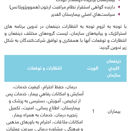
دارنده گواهی استقرار نظام مراقبت ازخون (هموویژویلانس)
سياست‌هاي اصلي بيمارستان الغدير
با توجه به لزوم توجه به انتظارات ذینفعان در تدوین برنامه های
استراتژیک و بیانیه‌های سازمان، لیست گروه‌های مختلف ذینفعان و
انتظارات و توقعات آنها با همفکری و توافق شرکت‌کنندگان به شکل
زیر تدوین گردید:
ذينفعان
كليدي
الویت
انتظارات و توقعات
سازمان
درمان، حفظ احترام، کیفیت خدمات،
آسایش و امکانات رفاهي بيمار، خدمات پس
از ترخیص، آموزش، دسترسی به پزشک و
بیمارستان، اطلاع رسانی، امنیت، تکمیل
بیماران
1
زنجیره درمان، خدمات به همراه بیمار،
امکانات ملاقات، احترام به باورهای مذهبی
و فرهنگی، مشاوره درمانی، سرعت عملیات