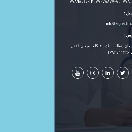
۷۷۸۰۸۸۸۰-۴، ۷۷۲
میل :
info@alghadirhos
رس :
یدان رسالت، بلوار هنگام، میدان الغدیر،
۱۶۸