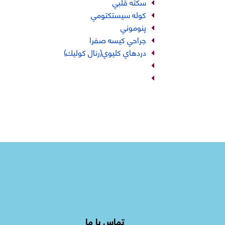
سكته قلبي
كوله سيستكتومي
پنوموني
جراحي كيسه صفرا
دردهاي كليوي(رنال كوليك)
تماس با ما