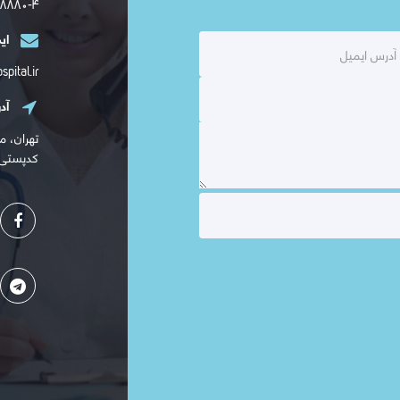
۷۸۸۷۷-۸۰، ۷۷۸۹۸۰۱۰-۱۲
ای
pital.ir
آد
تهران، م
کدپستی: ۳۷۴۴۶۳۶