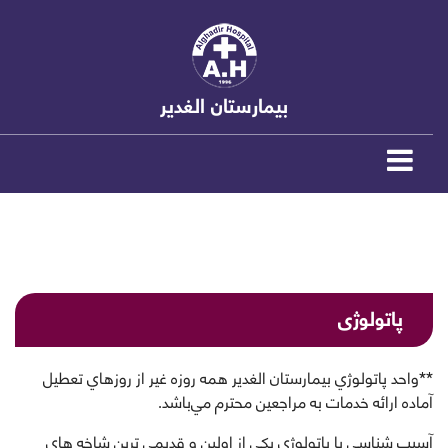
بیمارستان الغدیر
پاتولوژی
**واحد پاتولوژي بيمارستان الغدير همه روزه غير از روزهاي تعطيل
آماده ارائه خدمات به مراجعين محترم مي‌باشد.
آسيب شناسي يا پاتولوژي يكي از اولين و قديمي ترين شاخه هاي