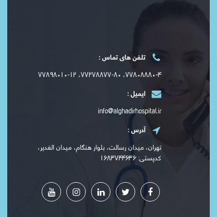
تلفن های تماس :
۷۷۸۰۸۸۸۰-۴، ۷۷۲۷۸۸۷۷-۸۰، ۷۷۸۹۸۰۱۰-۱۲
ایمیل :
info@alghadirhospital.ir
آدرس :
تهران، میدان رسالت، بلوار هنگام، میدان الغدیر،
کدپستی: ۱۶۸۳۷۴۴۶۳۶