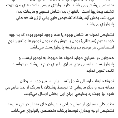
تخصصي پزشكي مي باشد. كار پاتولوژي بررسي بافت هاي بدن جهت
كشف بيماريها است .بافتهاي بدن شامل نسوج و مايعات بدن
مي‌باشد. بخش آزمايشگاه تشخيص طبي يكي از زير شاخه هاي
پاتولوژي مي‌باشد.
تشخيص نمونه ها شامل وجود يا عدم وجود تومور بوده كه به نوبه
خود بدخيم (سرطاني) بودن يا خوش خيم بودن تومورها و تعيين نوع
اختصاصي هر تومور نيز وظيفه پاتولوژيست مي‌باشد.
همچنين در بسياري موارد نمونه ها مربوط به تومور نيست و
پاتولوژيست بايستي نوع بيماري را براي جراح يا پزشك درخواست
كننده تعيين نمايد.
نمونه مايعات ارسالي شامل تست پاپ اسمير جهت سرطان
دهانه رحم و ديگر مايعاتي كه توسط پزشكان با سرنگ از بدن خارج مي
شود نيز جهت رد بدخيمي براي اين بخش ارسال مي‌گردد.
بطور كلي بسياري ازاعمال جراحي يا درمان هاي بعد از جراحي نيازمند
تشخيص اوليه بيماري توسط پزشك متخصص پاتولوژي مي‌باشد.