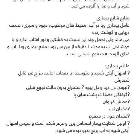
شود و آب و غذا را آلوده می كند.
منابع شایع بیماری:
عامل بیماری وبا در آب، محیط های مرطوب، میوه و سبزی، صدف
دريايی و گوشت زنده
می ماند ولی تحمل چندانی نسبت به خشکی و نور آفتاب ندارد و با
جوشاندن آب به مدت ۱ دقيقه از بين می رود؛ منبع بيماری وبا، آب و
غذای آلوده به مدفوع انسانی است.
علائم بیماری:
?️ اسهال آبکی شدید و متوسط، با دفعات اجابت مزاج غیر قابل
شمارش
?️نبودن دل درد و دل پیچه ?️استفراغ بدون حالت تهوع قبلی
?️گرفتگی عضلات پشت ساق پا
?️عطش فراوان
?️فقدان تب
?️فقدان خون در مدفوع
?️ اولین شکایت بیمار احساس پری و غرغر شکم است و سپس اسهال
آبکی شبيه به آب برنج بدبو ديده می شود.