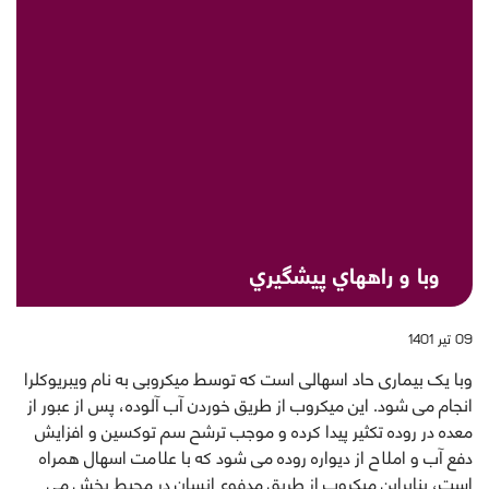
وبا و راههاي پيشگيري
09 تیر 1401
وبا یک بیماری حاد اسهالی است که توسط میکروبی به نام ويبريوکلرا
انجام می شود. اين ميکروب از طريق خوردن آب آلوده، پس از عبور از
معده در روده تكثير پيدا كرده و موجب ترشح سم توكسين و افزايش
دفع آب و املاح از ديواره روده می شود كه با علامت اسهال همراه
است، بنابراين ميكروب از طريق مدفوع انسان در محيط پخش می